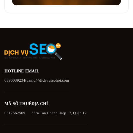
HOTLINE
EMAIL
0396039234
tuanld@dichvuseohot.com
MÃ SỐ THUẾ
ĐỊA CHỈ
0317562569
55/4 Tân Chánh Hiệp 17, Quận 12