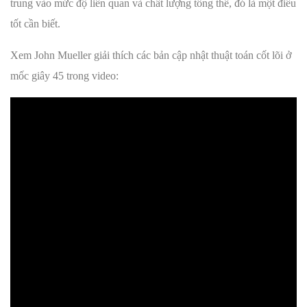
trung vào mức độ liên quan và chất lượng tổng thể, đó là một điều
tốt cần biết.
Xem John Mueller giải thích các bản cập nhật thuật toán cốt lõi ở
mốc giây 45 trong video: