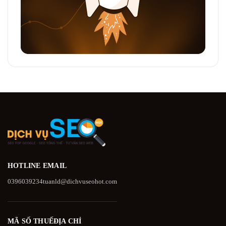
HOTLINE
EMAIL
0396039234
tuanld@dichvuseohot.com
MÃ SỐ THUẾ
ĐỊA CHỈ