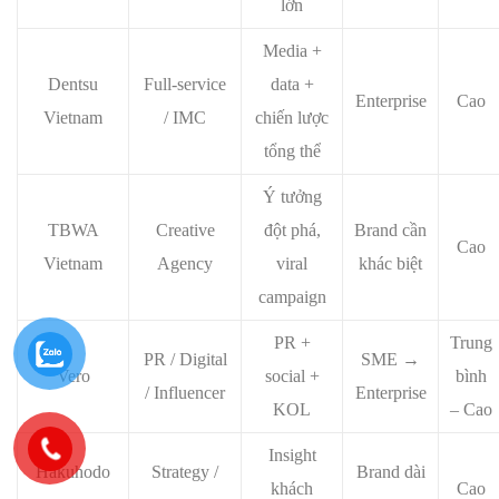
lớn
Media +
Dentsu
Full-service
data +
Enterprise
Cao
Vietnam
/ IMC
chiến lược
tổng thể
Ý tưởng
TBWA
Creative
đột phá,
Brand cần
Cao
Vietnam
Agency
viral
khác biệt
campaign
PR +
Trung
PR / Digital
SME →
Vero
social +
bình
/ Influencer
Enterprise
KOL
– Cao
Insight
Hakuhodo
Strategy /
Brand dài
khách
Cao