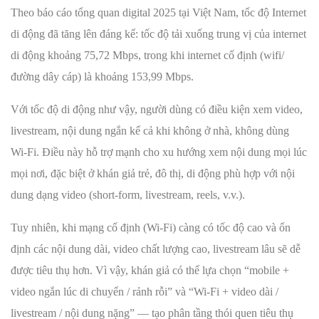
Theo báo cáo tổng quan digital 2025 tại Việt Nam, tốc độ Internet
di động đã tăng lên đáng kể: tốc độ tải xuống trung vị của internet
di động khoảng 75,72 Mbps, trong khi internet cố định (wifi/
đường dây cáp) là khoảng 153,99 Mbps.
Với tốc độ di động như vậy, người dùng có điều kiện xem video,
livestream, nội dung ngắn kể cả khi không ở nhà, không dùng
Wi‑Fi. Điều này hỗ trợ mạnh cho xu hướng xem nội dung mọi lúc
mọi nơi, đặc biệt ở khán giả trẻ, đô thị, di động phù hợp với nội
dung dạng video (short‑form, livestream, reels, v.v.).
Tuy nhiên, khi mạng cố định (Wi-Fi) càng có tốc độ cao và ổn
định các nội dung dài, video chất lượng cao, livestream lâu sẽ dễ
được tiêu thụ hơn. Vì vậy, khán giả có thể lựa chọn “mobile +
video ngắn lúc di chuyển / rảnh rỗi” và “Wi‑Fi + video dài /
livestream / nội dung nặng” — tạo phân tầng thói quen tiêu thụ