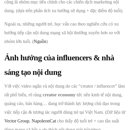
cũng là nhóm mục tiêu chính cho các chiến dịch marketing nội
dung. (dựa trên phân tích xu hướng sử dụng + đặc điểm độ tuổi).
Ngoài ra, những người trẻ, học vấn cao theo nghiên cứu có xu
hướng tiếp cận nội dung mạng xã hội thường xuyên hơn so với
nhóm lớn tuổi. (
Nguồn
)
Ảnh hưởng của influencers & nhà
sáng tạo nội dung
Với việc video ngắn và nội dung do các “creator / influencer” làm
rất phổ biến, rõ ràng
creator economy
tức nền kinh tế nội dung,
quảng cáo, bán hàng… đang trở thành lực lượng chủ đạo trong
việc tiếp cận & tương tác người dùng trẻ tại Việt Nam. (Dữ liệu từ
Vector Group
,
NapoleonCat
cho thấy độ tuổi trẻ + cao tần suất
dùng mạng xã hội + ưu thích nội dung giải trí/video).