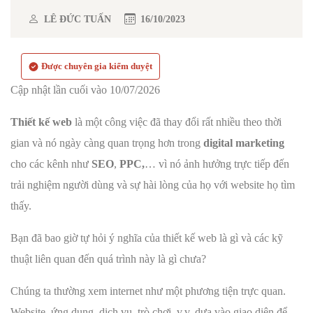
LÊ ĐỨC TUẤN
16/10/2023
Được chuyên gia kiểm duyệt
Cập nhật lần cuối vào 10/07/2026
Thiết kế web
là một công việc đã thay đổi rất nhiều theo thời
gian và nó ngày càng quan trọng hơn trong
digital marketing
cho các kênh như
SEO
,
PPC,
… vì nó ảnh hưởng trực tiếp đến
trải nghiệm người dùng và sự hài lòng của họ với website họ tìm
thấy.
Bạn đã bao giờ tự hỏi ý nghĩa của thiết kế web là gì và các kỹ
thuật liên quan đến quá trình này là gì chưa?
Chúng ta thường xem internet như một phương tiện trực quan.
Website, ứng dụng, dịch vụ, trò chơi, v.v. dựa vào giao diện để