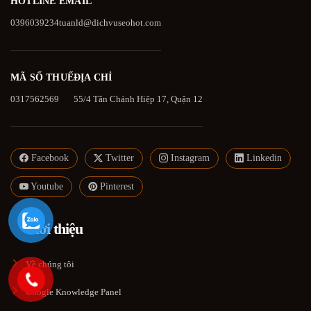
HOTLINE
EMAIL
0396039234
tuanld@dichvuseohot.com
MÃ SỐ THUẾ
ĐỊA CHỈ
0317562569
55/4 Tân Chánh Hiệp 17, Quận 12
Facebook
Twitter
Instagram
Linkedin
Youtube
Pinterest
Giới thiệu
Về chúng tôi
Google Knowledge Panel