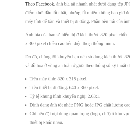
Theo Facebook
, ảnh bìa tải nhanh nhất dưới dạng tệp J
điểm khởi đầu tốt nhất, nhưng tất nhiên không bao giờ đ
máy tính để bàn và thiết bị di động. Phần bên trái của ản
Ảnh bìa của bạn sẽ hiển thị ở kích thước 820 pixel chiều
x 360 pixel chiều cao trên điện thoại thông minh.
Do đó, chúng tôi khuyên bạn nên sử dụng kích thước 820 
và đồ họa ở vùng an toàn ở giữa theo thông số kỹ thuật d
Trên máy tính: 820 x 315 pixel.
Trên thiết bị di động: 640 x 360 pixel.
Tỷ lệ khung hình khuyến nghị: 2.63:1.
Định dạng ảnh tốt nhất: PNG hoặc JPG chất lượng cao
Chỉ nên đặt nội dung quan trọng (logo, chữ) ở khu vực 
thiết bị khác nhau.