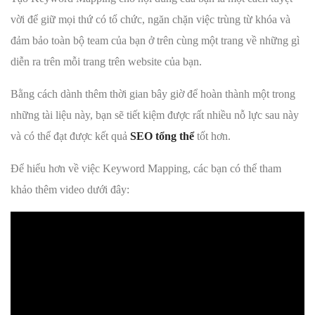
vời để giữ mọi thứ có tổ chức, ngăn chặn việc trùng từ khóa và
đảm bảo toàn bộ team của bạn ở trên cùng một trang về những gì
diễn ra trên mỗi trang trên website của bạn.
Bằng cách dành thêm thời gian bây giờ để hoàn thành một trong
những tài liệu này, bạn sẽ tiết kiệm được rất nhiều nỗ lực sau này
và có thể đạt được kết quả
SEO tổng thể
tốt hơn.
Để hiểu hơn về việc Keyword Mapping, các bạn có thể tham
khảo thêm video dưới đây: