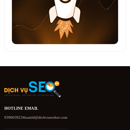
HOTLINE
EMAIL
0396039234
tuanld@dichvuseohot.com