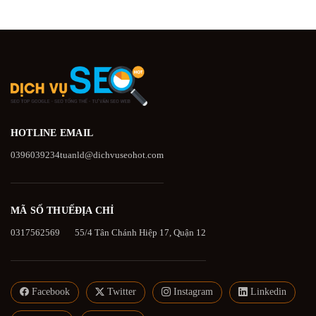
HOTLINE
EMAIL
0396039234
tuanld@dichvuseohot.com
MÃ SỐ THUẾ
ĐỊA CHỈ
0317562569
55/4 Tân Chánh Hiệp 17, Quận 12
Facebook
Twitter
Instagram
Linkedin