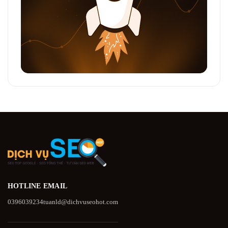
HOTLINE
EMAIL
0396039234
tuanld@dichvuseohot.com