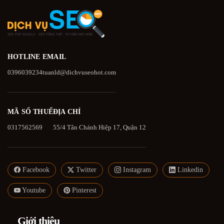
HOTLINE
EMAIL
0396039234
tuanld@dichvuseohot.com
MÃ SỐ THUẾ
ĐỊA CHỈ
0317562569
55/4 Tân Chánh Hiệp 17, Quận 12
Facebook
Twitter
Instagram
Linkedin
Youtube
Pinterest
Giới thiệu