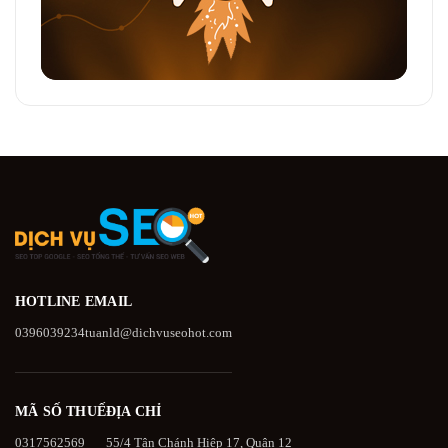
HOTLINE
EMAIL
0396039234
tuanld@dichvuseohot.com
MÃ SỐ THUẾ
ĐỊA CHỈ
0317562569
55/4 Tân Chánh Hiệp 17, Quận 12