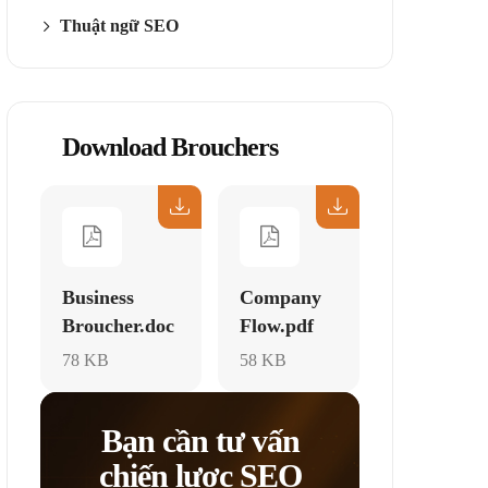
Thuật ngữ SEO
Download Brouchers
Business
Company
Broucher.doc
Flow.pdf
78 KB
58 KB
Bạn cần tư vấn
chiến lược SEO