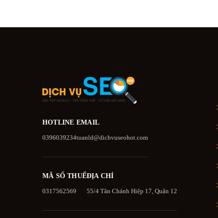
HOTLINE
EMAIL
0396039234
tuanld@dichvuseohot.com
MÃ SỐ THUẾ
ĐỊA CHỈ
0317562569
55/4 Tân Chánh Hiệp 17, Quận 12