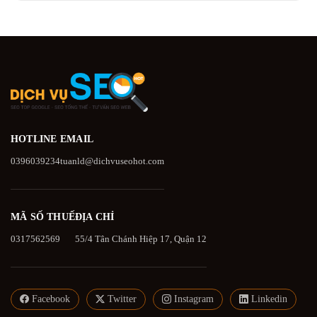
HOTLINE
EMAIL
0396039234
tuanld@dichvuseohot.com
MÃ SỐ THUẾ
ĐỊA CHỈ
0317562569
55/4 Tân Chánh Hiệp 17, Quận 12
Facebook
Twitter
Instagram
Linkedin