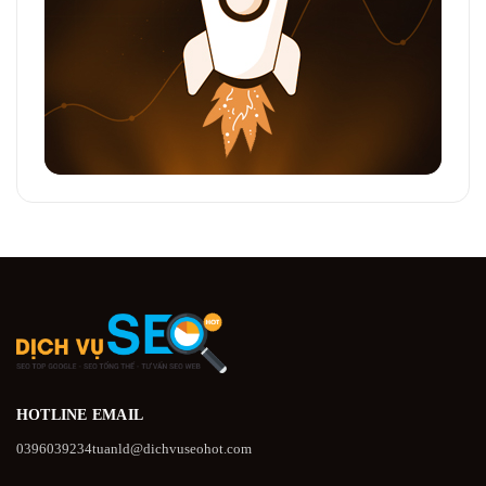
HOTLINE
EMAIL
0396039234
tuanld@dichvuseohot.com