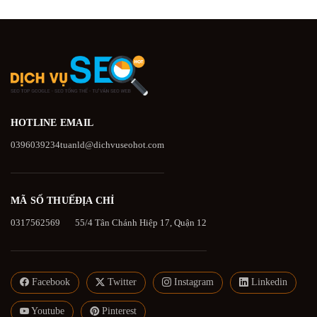
HOTLINE
EMAIL
0396039234
tuanld@dichvuseohot.com
MÃ SỐ THUẾ
ĐỊA CHỈ
0317562569
55/4 Tân Chánh Hiệp 17, Quận 12
Facebook
Twitter
Instagram
Linkedin
Youtube
Pinterest