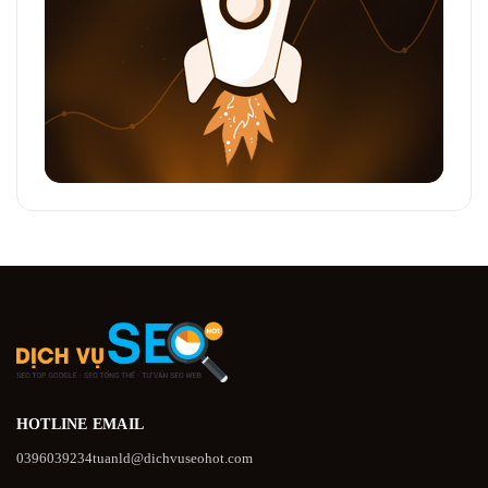
HOTLINE
EMAIL
0396039234
tuanld@dichvuseohot.com