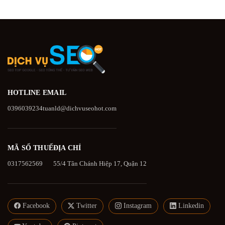
HOTLINE
EMAIL
0396039234
tuanld@dichvuseohot.com
MÃ SỐ THUẾ
ĐỊA CHỈ
0317562569
55/4 Tân Chánh Hiệp 17, Quận 12
Facebook
Twitter
Instagram
Linkedin