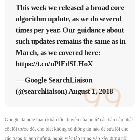
This week we released a broad core
algorithm update, as we do several
times per year. Our guidance about
such updates remains the same as in
March, as we covered here:
https://t.co/uPlEdSLHoX
— Google SearchLiaison
(@searchliaison)
August 1, 2018
Google đã note tham khảo lời khuyên của họ từ các bản cập nhật
cốt lõi trước đó, cho biết không có thông tin nào để sửa lỗi cho
các trang bị ảnh hường, ngoài việc tập trung vào xây dựng nội