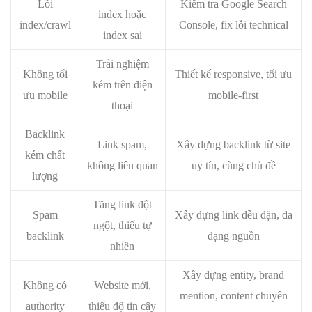
Lỗi
Kiểm tra Google Search
index hoặc
index/crawl
Console, fix lỗi technical
index sai
Trải nghiệm
Không tối
Thiết kế responsive, tối ưu
kém trên điện
ưu mobile
mobile-first
thoại
Backlink
Link spam,
Xây dựng backlink từ site
kém chất
không liên quan
uy tín, cùng chủ đề
lượng
Tăng link đột
Spam
Xây dựng link đều đặn, đa
ngột, thiếu tự
backlink
dạng nguồn
nhiên
Xây dựng entity, brand
Không có
Website mới,
mention, content chuyên
authority
thiếu độ tin cậy