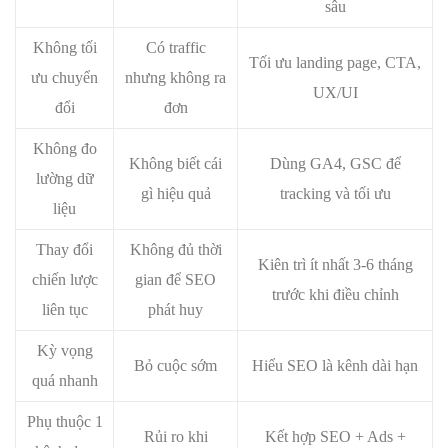
sâu
Không tối
Có traffic
Tối ưu landing page, CTA,
ưu chuyển
nhưng không ra
UX/UI
đổi
đơn
Không đo
Không biết cái
Dùng GA4, GSC để
lường dữ
gì hiệu quả
tracking và tối ưu
liệu
Thay đổi
Không đủ thời
Kiên trì ít nhất 3-6 tháng
chiến lược
gian để SEO
trước khi điều chỉnh
liên tục
phát huy
Kỳ vọng
Bỏ cuộc sớm
Hiểu SEO là kênh dài hạn
quá nhanh
Phụ thuộc 1
Rủi ro khi
Kết hợp SEO + Ads +