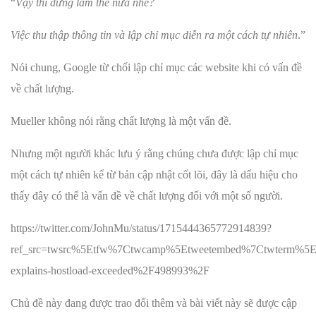
“
Vậy thì đừng làm thế nữa nhé?
Việc thu thập thông tin và lập chỉ mục diễn ra một cách tự nhiên
.”
Nói chung, Google từ chối lập chỉ mục các website khi có vấn đề
về chất lượng.
Mueller không nói rằng chất lượng là một vấn đề.
Nhưng một người khác lưu ý rằng chúng chưa được lập chỉ mục
một cách tự nhiên kể từ bản cập nhật cốt lõi, đây là dấu hiệu cho
thấy đây có thể là vấn đề về chất lượng đối với một số người.
https://twitter.com/JohnMu/status/1715444365772914839?
ref_src=twsrc%5Etfw%7Ctwcamp%5Etweetembed%7Ctwterm%5E1
explains-hostload-exceeded%2F498993%2F
Chủ đề này đang được trao đổi thêm và bài viết này sẽ được cập