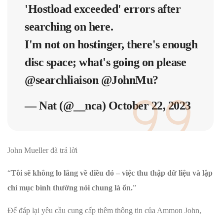
'Hostload exceeded' errors after
searching on here.
I'm not on hostinger, there's enough
disc space; what's going on please
@searchliaison
@JohnMu
?
— Nat (@__nca)
October 22, 2023
John Mueller đã trả lời
“
Tôi sẽ không lo lắng về điều đó – việc thu thập dữ liệu và lập
chỉ mục bình thường nói chung là ổn.
”
Để đáp lại yêu cầu cung cấp thêm thông tin của Ammon John,