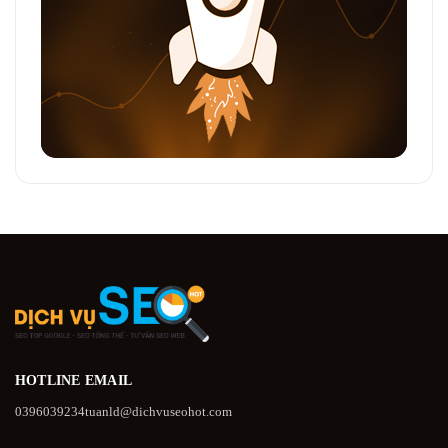
HOTLINE
EMAIL
0396039234
tuanld@dichvuseohot.com