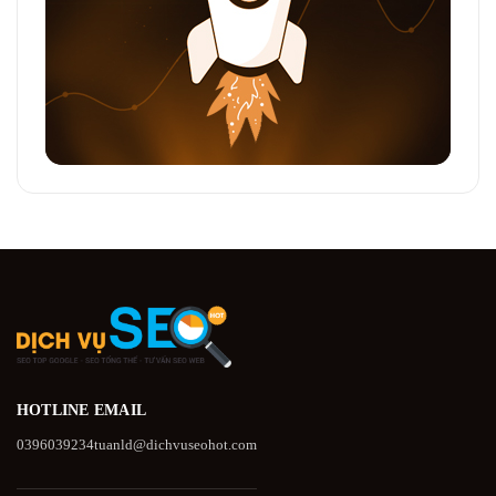
HOTLINE
EMAIL
0396039234
tuanld@dichvuseohot.com