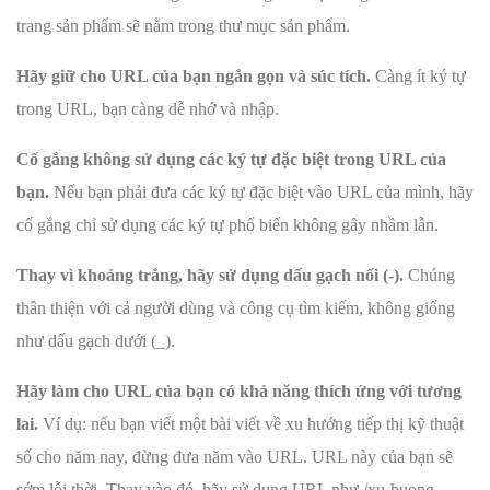
trang sản phẩm sẽ nằm trong thư mục sản phẩm.
Hãy giữ cho URL của bạn ngắn gọn và súc tích.
Càng ít ký tự
trong URL, bạn càng dễ nhớ và nhập.
Cố gắng không sử dụng các ký tự đặc biệt trong URL của
bạn.
Nếu bạn phải đưa các ký tự đặc biệt vào URL của mình, hãy
cố gắng chỉ sử dụng các ký tự phổ biến không gây nhầm lẫn.
Thay vì khoảng trắng, hãy sử dụng dấu gạch nối (-).
Chúng
thân thiện với cả người dùng và công cụ tìm kiếm, không giống
như dấu gạch dưới (_).
Hãy làm cho URL của bạn có khả năng thích ứng với tương
lai.
Ví dụ: nếu bạn viết một bài viết về xu hướng tiếp thị kỹ thuật
số cho năm nay, đừng đưa năm vào URL. URL này của bạn sẽ
sớm lỗi thời. Thay vào đó, hãy sử dụng URL như /xu-huong-