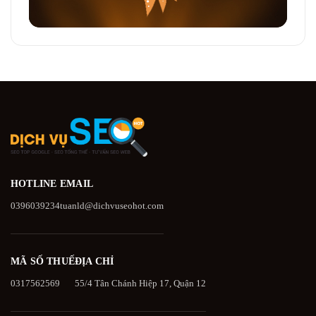
HOTLINE
EMAIL
0396039234
tuanld@dichvuseohot.com
MÃ SỐ THUẾ
ĐỊA CHỈ
0317562569
55/4 Tân Chánh Hiệp 17, Quận 12