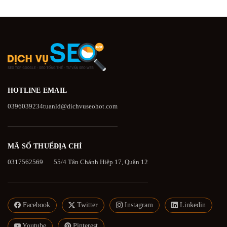
HOTLINE
EMAIL
0396039234
tuanld@dichvuseohot.com
MÃ SỐ THUẾ
ĐỊA CHỈ
0317562569
55/4 Tân Chánh Hiệp 17, Quận 12
Facebook
Twitter
Instagram
Linkedin
Youtube
Pinterest