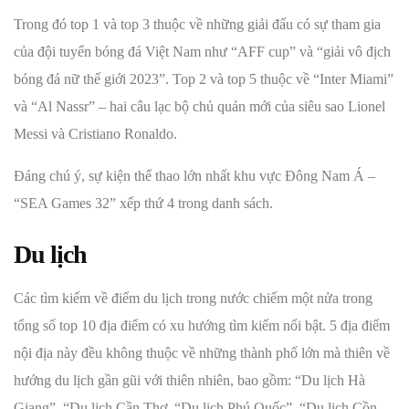
Trong đó top 1 và top 3 thuộc về những giải đấu có sự tham gia
của đội tuyển bóng đá Việt Nam như “AFF cup” và “giải vô địch
bóng đá nữ thế giới 2023”. Top 2 và top 5 thuộc về “Inter Miami”
và “Al Nassr” – hai câu lạc bộ chủ quản mới của siêu sao Lionel
Messi và Cristiano Ronaldo.
Đáng chú ý, sự kiện thể thao lớn nhất khu vực Đông Nam Á –
“SEA Games 32” xếp thứ 4 trong danh sách.
Du lịch
Các tìm kiếm về điểm du lịch trong nước chiếm một nửa trong
tổng số top 10 địa điểm có xu hướng tìm kiếm nổi bật. 5 địa điểm
nội địa này đều không thuộc về những thành phố lớn mà thiên về
hướng du lịch gần gũi với thiên nhiên, bao gồm: “Du lịch Hà
Giang”, “Du lịch Cần Thơ, “Du lịch Phú Quốc”, “Du lịch Cồn