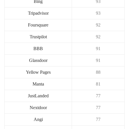
Bing
93
Tripadvisor
93
Foursquare
92
Trustpilot
92
BBB
91
Glassdoor
91
Yellow Pages
88
Manta
81
JustLanded
77
Nextdoor
77
Angi
77