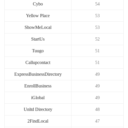
Cybo
54
Yellow Place
53
ShowMeLocal
53
StartUs
52
Tuugo
51
Callupcontact
51
ExpressBusinessDirectory
49
EnrollBusiness
49
iGlobal
49
Unltd Directory
48
2FindLocal
47