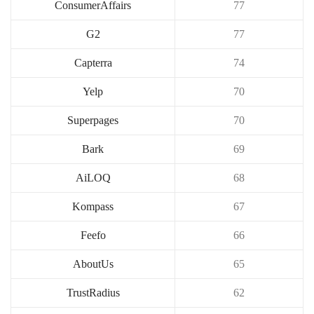
ConsumerAffairs
77
G2
77
Capterra
74
Yelp
70
Superpages
70
Bark
69
AiLOQ
68
Kompass
67
Feefo
66
AboutUs
65
TrustRadius
62