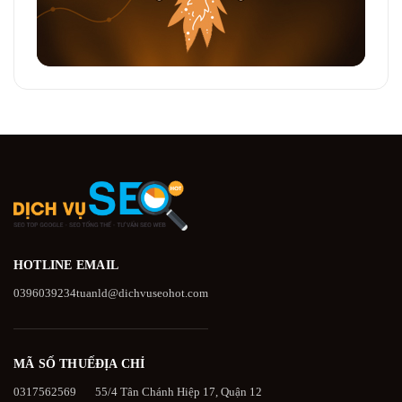
HOTLINE
EMAIL
0396039234
tuanld@dichvuseohot.com
MÃ SỐ THUẾ
ĐỊA CHỈ
0317562569
55/4 Tân Chánh Hiệp 17, Quận 12