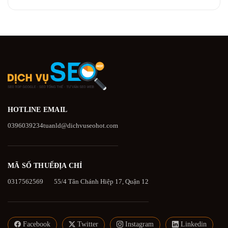
HOTLINE
EMAIL
0396039234
tuanld@dichvuseohot.com
MÃ SỐ THUẾ
ĐỊA CHỈ
0317562569
55/4 Tân Chánh Hiệp 17, Quận 12
Facebook
Twitter
Instagram
Linkedin