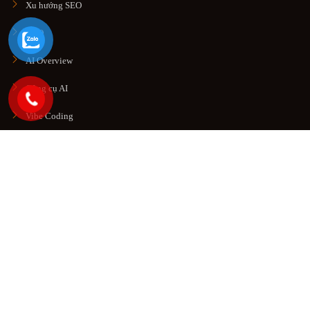
Xu hướng SEO
GEO
AI Overview
Công cụ AI
Vibe Coding
Digital Marketing
Marketing Tool
Data Driven
© Copyright 2026. All rights reserved
Công Ty TNHH Thương
Mại Dịch Vụ SEO HOT
.