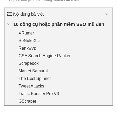
Nội dung bài viết
10 công cụ hoặc phần mềm SEO mũ đen
XRumer
SeNukeXcr
Rankwyz
GSA Search Engine Ranker
Scrapebox
Market Samurai
The Best Spinner
Tweet Attacks
Traffic Booster Pro V3
GScraper