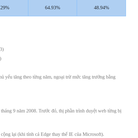
.29%
64.93%
48.94%
3)
)
ủ yếu tăng theo từng năm, ngoại trừ mức tăng trưởng bằng
tháng 9 năm 2008. Trước đó, thị phần trình duyệt web từng bị
ộng lại (khi tính cả Edge thay thế IE của Microsoft).