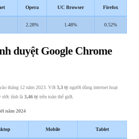
net
Opera
UC Browser
Firefox
2.28%
1.48%
0.52%
rình duyệt Google Chrome
t vào tháng 12 năm 2023. Với
5,3 tỷ
người dùng internet hoạt
 ước tính là
3,46 tỷ
trên toàn thế giới.
iới năm 2024
sktop
Mobile
Tablet