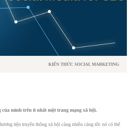
KIẾN THỨC SOCIAL MARKETING
 của mình trên ít nhất một trang mạng xã hội.
ương tiện truyền thông xã hội càng nhiều càng tốt: nó có thế