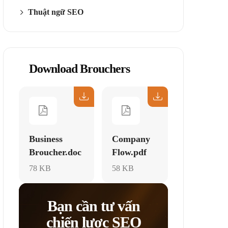
Thuật ngữ SEO
Download Brouchers
Business
Company
Broucher.doc
Flow.pdf
78 KB
58 KB
Bạn cần tư vấn
chiến lược SEO