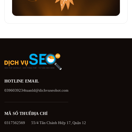
HOTLINE
EMAIL
0396039234
tuanld@dichvuseohot.com
MÃ SỐ THUẾ
ĐỊA CHỈ
0317562569
55/4 Tân Chánh Hiệp 17, Quận 12