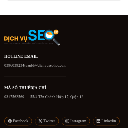
HOTLINE
EMAIL
0396039234
tuanld@dichvuseohot.com
MÃ SỐ THUẾ
ĐỊA CHỈ
0317562569
55/4 Tân Chánh Hiệp 17, Quận 12
Facebook
Twitter
Instagram
Linkedin