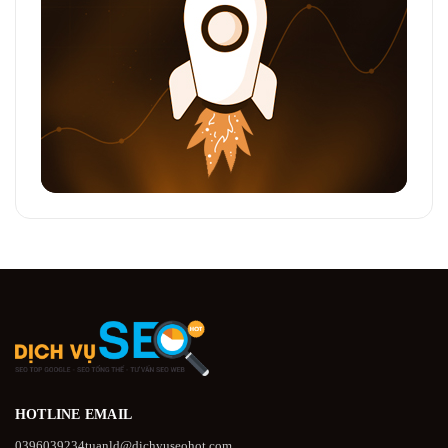
HOTLINE
EMAIL
0396039234
tuanld@dichvuseohot.com