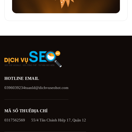
HOTLINE
EMAIL
0396039234
tuanld@dichvuseohot.com
MÃ SỐ THUẾ
ĐỊA CHỈ
0317562569
55/4 Tân Chánh Hiệp 17, Quận 12