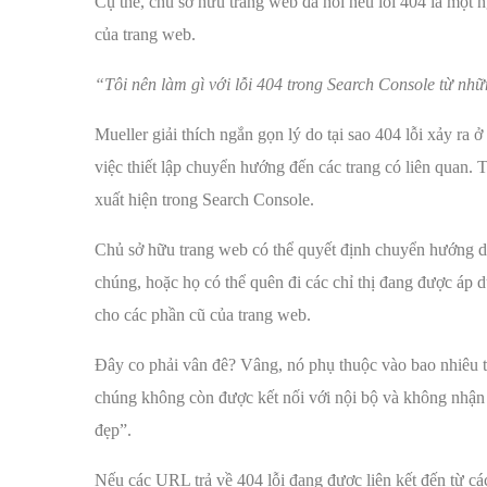
Cụ thể, chủ sở hữu trang web đã hỏi nếu lỗi 404 là một 
của trang web.
“Tôi nên làm gì với lỗi 404 trong Search Console từ nh
Mueller giải thích ngắn gọn lý do tại sao 404 lỗi xảy ra ở
việc thiết lập chuyển hướng đến các trang có liên quan. 
xuất hiện trong Search Console.
Chủ sở hữu trang web có thể quyết định chuyển hướng do 
chúng, hoặc họ có thể quên đi các chỉ thị đang được áp d
cho các phần cũ của trang web.
Đây co phải vân đê? Vâng, nó phụ thuộc vào bao nhiêu
chúng không còn được kết nối với nội bộ và không nhận đ
đẹp”.
Nếu các URL trả về 404 lỗi đang được liên kết đến từ cá