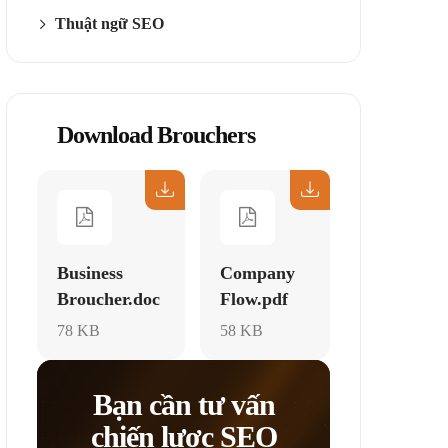
Thuật ngữ SEO
Download Brouchers
Business
Company
Broucher.doc
Flow.pdf
78 KB
58 KB
Bạn cần tư vấn
chiến lược SEO