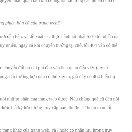
nguyên nhân quan tâm khi chúng tồn tại trong các phiên bản cũ
ững phiên bản cũ của trang web?”
 nơi đầu tiên, và đề xuất các thực hành tốt nhất SEO tốt nhất của
Tuy nhiên, ngay cả khi chuyển hướng tại chỗ, lỗi 404 vẫn có thể
chuyển đổi do chi phí đầu vào liên quan đến việc duy trì
ụng. Dù trường hợp nào có thể xảy ra, giờ đây có 404 hiển thị
 tuổi những phần của trang web được. Nếu chúng quá cũ đến nỗi
ược bất kỳ lưu lượng truy cập nào, thì đó là “hoàn toàn tốt
c trang khác của trang web, và / hoặc có nhận lưu lượng truy