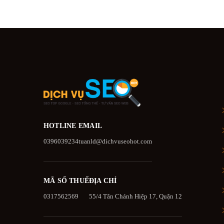
HOTLINE
EMAIL
0396039234
tuanld@dichvuseohot.com
MÃ SỐ THUẾ
ĐỊA CHỈ
0317562569
55/4 Tân Chánh Hiệp 17, Quận 12