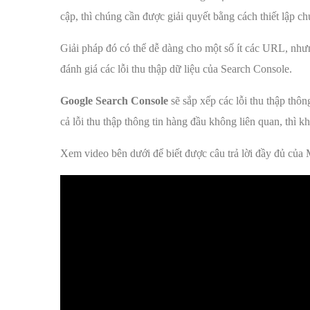
cập, thì chúng cần được giải quyết bằng cách thiết lập c
Giải pháp đó có thể dễ dàng cho một số ít các URL, nhưn
đánh giá các lỗi thu thập dữ liệu của Search Console.
Google Search Console
sẽ sắp xếp các lỗi thu thập thôn
cả lỗi thu thập thông tin hàng đầu không liên quan, thì k
Xem video bên dưới để biết được câu trả lời đầy đủ của 