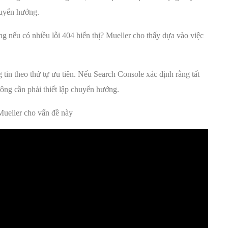
huyển hướng.
g nếu có nhiều lỗi 404 hiển thị? Mueller cho thấy dựa vào việc
g tin theo thứ tự ưu tiên. Nếu Search Console xác định rằng tất
hông cần phải thiết lập chuyển hướng.
Mueller cho vấn đề này