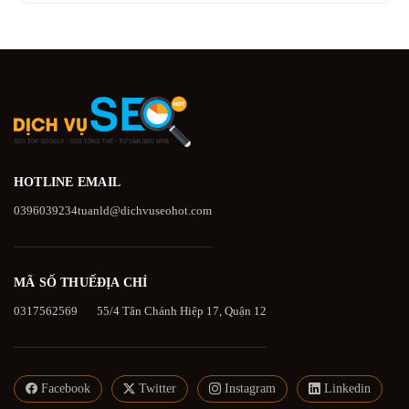
HOTLINE
EMAIL
0396039234
tuanld@dichvuseohot.com
MÃ SỐ THUẾ
ĐỊA CHỈ
0317562569
55/4 Tân Chánh Hiệp 17, Quận 12
Facebook
Twitter
Instagram
Linkedin