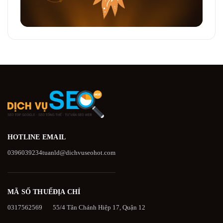
HOTLINE
EMAIL
0396039234
tuanld@dichvuseohot.com
MÃ SỐ THUẾ
ĐỊA CHỈ
0317562569
55/4 Tân Chánh Hiệp 17, Quận 12