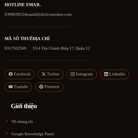
HOTLINE
EMAIL
0396039234
tuanld@dichvuseohot.com
MÃ SỐ THUẾ
ĐỊA CHỈ
0317562569
55/4 Tân Chánh Hiệp 17, Quận 12
Facebook
Twitter
Instagram
Linkedin
Youtube
Pinterest
Giới thiệu
Về chúng tôi
Google Knowledge Panel