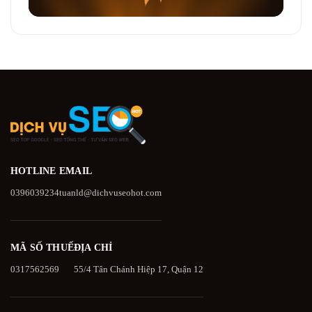
HOTLINE
EMAIL
0396039234
tuanld@dichvuseohot.com
MÃ SỐ THUẾ
ĐỊA CHỈ
0317562569
55/4 Tân Chánh Hiệp 17, Quận 12