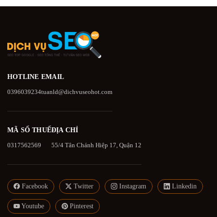
HOTLINE
EMAIL
0396039234
tuanld@dichvuseohot.com
MÃ SỐ THUẾ
ĐỊA CHỈ
0317562569
55/4 Tân Chánh Hiệp 17, Quận 12
Facebook
Twitter
Instagram
Linkedin
Youtube
Pinterest