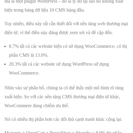
mà là một plugin WordPress – đó là lý do tại sao nó không xuất
hiện trong bảng dữ liệu 10 CMS hàng đầu.
Tuy nhiên, điều này rất cần thiết đối với nền tảng web thương mại
điện tử, vì thế điều này đáng được xem xét và đề cập đến.
8.7% tất cả các website hiện có sử dụng WooCommerce, có thị
phần CMS là 13.0%.
20.3% tất cả các website sử dụng WordPress sử dụng
WooCommerce.
Nhìn vào sự phân bố, chúng ta có thể thấy một mô hình rõ ràng
xuất hiện. So với các nền tảng CMS thương mại điện tử khác,
WooCommere đang chiếm ưu thế.
Nó có nhiều thị phần hơn các đối thủ cạnh tranh khác cộng lại:
Magento + OpenCart + PrestaShop + Shopify = 8,9% thị phần.