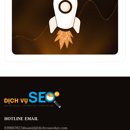
HOTLINE
EMAIL
0396039234
tuanld@dichvuseohot.com