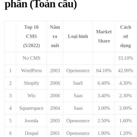
phần (Toàn cầu)
Top 10
Năm
Cách
Market
CMS
ra
Loại hình
sử
Share
(5/2022)
mắt
dụng
No CMS
33.10%
1
WordPress
2003
Opensource
64.10%
42.90%
2
Shopify
2006
SaaS
6.40%
4.30%
3
Wix
2006
Saas
3.40%
2.30%
4
Squarespace
2004
Saas
3.00%
2.00%
5
Joomla
2005
Opensource
2.50%
1.60%
6
Drupal
2001
Opensource
1.90%
1.20%