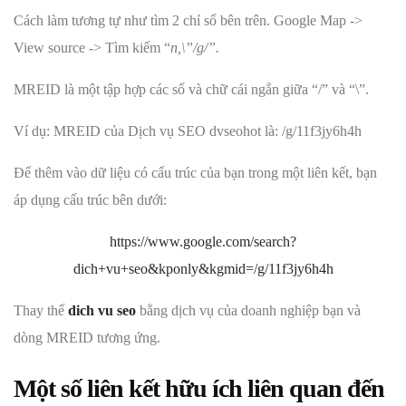
Cách làm tương tự như tìm 2 chỉ số bên trên. Google Map ->
View source -> Tìm kiếm “
n,\”/g/”.
MREID là một tập hợp các số và chữ cái ngắn giữa “/” và “\”.
Ví dụ: MREID của Dịch vụ SEO dvseohot là: /g/11f3jy6h4h
Để thêm vào dữ liệu có cấu trúc của bạn trong một liên kết, bạn
áp dụng cấu trúc bên dưới:
https://www.google.com/search?
dich+vu+seo&kponly&kgmid=/g/11f3jy6h4h
Thay thế
dich vu seo
bằng dịch vụ của doanh nghiệp bạn và
dòng MREID tương ứng.
Một số liên kết hữu ích liên quan đến