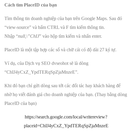
Cách tìm PlaceID của bạn
Tìm thông tin doanh nghiệp của bạn trên Google Maps. Sau đó
“view-source” và bấm CTRL và F tìm kiếm thông tin.
Nhập “
null,\”ChIJ
” vào hộp tìm kiếm và nhấn enter.
PlaceID là một tập hợp các số và chữ cái có độ dài 27 ký tự.
Ví dụ, của Dịch vụ SEO dvseohot sẽ là dòng
“ChIJ4yCxZ_YpdTERqSpZjaMnzeE”.
Khi đó bạn chỉ gửi dòng sau tới các đối tác hay khách hàng để
nhờ họ viết đánh giá cho doanh nghiệp của bạn. (Thay bằng dòng
PlaceID của bạn)
https://search.google.com/local/writereview?
placeid=ChIJ4yCxZ_YpdTERqSpZjaMnzeE