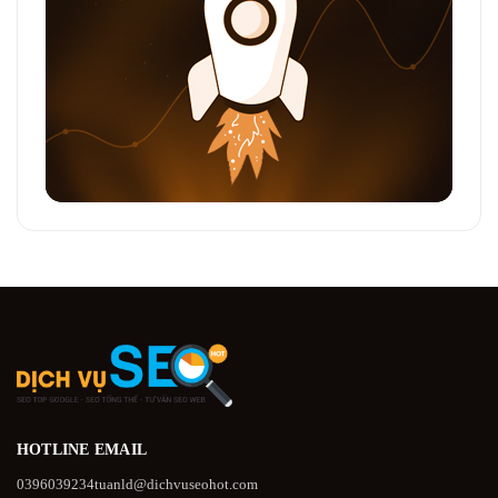
HOTLINE
EMAIL
0396039234
tuanld@dichvuseohot.com