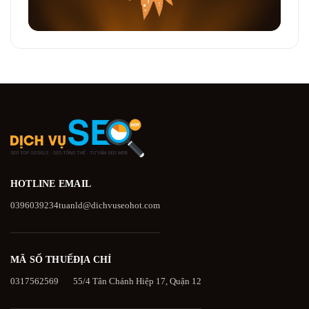
HOTLINE
EMAIL
0396039234
tuanld@dichvuseohot.com
MÃ SỐ THUẾ
ĐỊA CHỈ
0317562569
55/4 Tân Chánh Hiệp 17, Quận 12