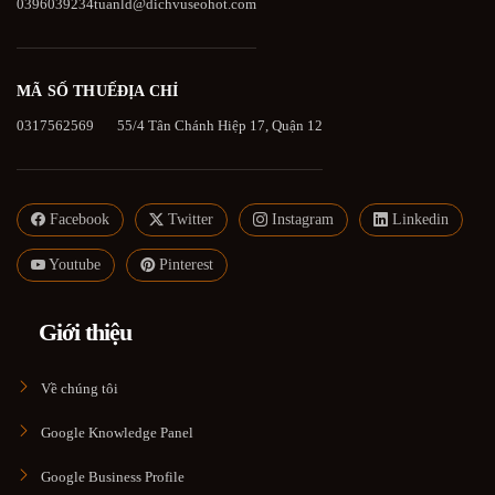
0396039234
tuanld@dichvuseohot.com
MÃ SỐ THUẾ
ĐỊA CHỈ
0317562569
55/4 Tân Chánh Hiệp 17, Quận 12
Facebook
Twitter
Instagram
Linkedin
Youtube
Pinterest
Giới thiệu
Về chúng tôi
Google Knowledge Panel
Google Business Profile