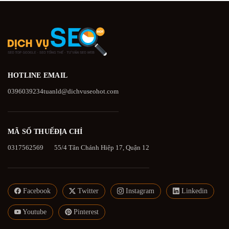
HOTLINE
EMAIL
0396039234
tuanld@dichvuseohot.com
MÃ SỐ THUẾ
ĐỊA CHỈ
0317562569
55/4 Tân Chánh Hiệp 17, Quận 12
Facebook
Twitter
Instagram
Linkedin
Youtube
Pinterest