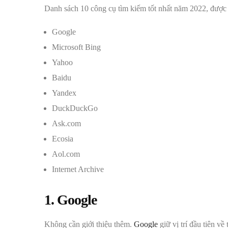
Danh sách 10 công cụ tìm kiếm tốt nhất năm 2022, được
Google
Microsoft Bing
Yahoo
Baidu
Yandex
DuckDuckGo
Ask.com
Ecosia
Aol.com
Internet Archive
1. Google
Không cần giới thiệu thêm.
Google
giữ vị trí đầu tiên về