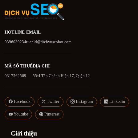
HOTLINE
EMAIL
0396039234
tuanld@dichvuseohot.com
MÃ SỐ THUẾ
ĐỊA CHỈ
0317562569
55/4 Tân Chánh Hiệp 17, Quận 12
Facebook
Twitter
Instagram
Linkedin
Youtube
Pinterest
Giới thiệu