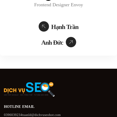
Frontend Designer
Envoy
Hạnh Trần
Anh Đức
HOTLINE
EMAIL
0396039234
tuanld@dichvuseohot.com