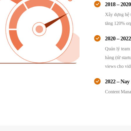
2018 – 202
Xây dựng hệ t
tăng 120% org
2020 – 202
Quản lý team 
hàng (từ start
views cho vid
2022 – Nay
Content Man