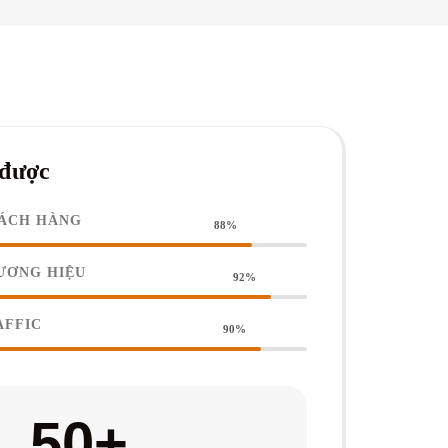
 được
ÁCH HÀNG
88%
ƯƠNG HIỆU
92%
AFFIC
90%
50
+