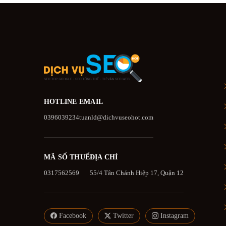
HOTLINE
EMAIL
0396039234
tuanld@dichvuseohot.com
MÃ SỐ THUẾ
ĐỊA CHỈ
0317562569
55/4 Tân Chánh Hiệp 17, Quận 12
Facebook
Twitter
Instagram