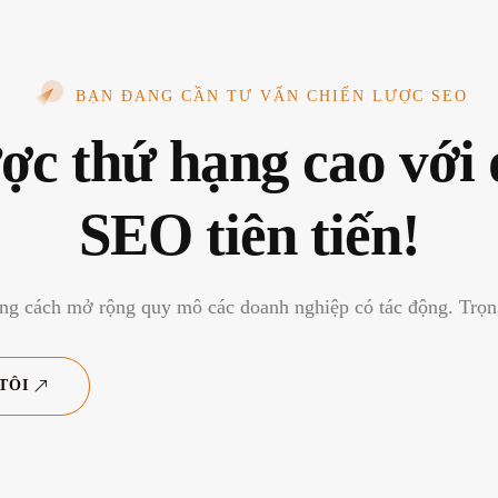
BẠN ĐANG CẦN TƯ VẤN CHIẾN LƯỢC SEO
ợc thứ hạng cao với 
SEO tiên tiến!
ng cách mở rộng quy mô các doanh nghiệp có tác động. Trọng
TÔI