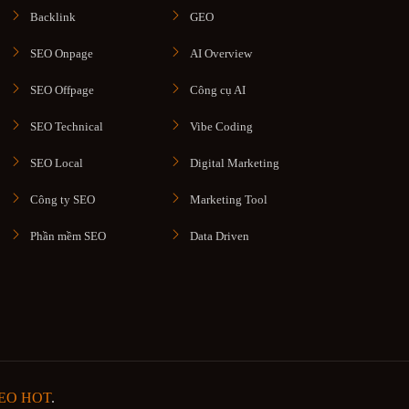
Backlink
GEO
SEO Onpage
AI Overview
SEO Offpage
Công cụ AI
SEO Technical
Vibe Coding
SEO Local
Digital Marketing
Công ty SEO
Marketing Tool
Phần mềm SEO
Data Driven
SEO HOT
.