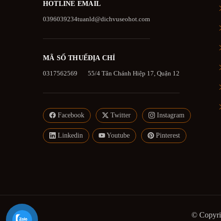
HOTLINE
EMAIL
0396039234
tuanld@dichvuseohot.com
MÃ SỐ THUẾ
ĐỊA CHỈ
0317562569
55/4 Tân Chánh Hiệp 17, Quận 12
Facebook
Twitter
Instagram
Linkedin
Youtube
Pinterest
© Copyrig