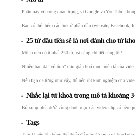
Phần này vô cùng quan trọng, vì Google và YouTube không
Bạn có thể thêm các link ở phần đầu (website, Facebook, 
25 từ đầu tiên sẽ là nơi dành cho từ kh
Mô tả nên có ít nhất 250 từ, và càng chi tiết càng tốt!!
Nhiều bạn đã “vô tình” đơn giản hoá mục miêu tả của video
Nếu bạn đã từng như vậy, thì nên rút kinh nghiệm cho vide
Nhắc lại từ khoá trong mô tả khoảng 3-
Bổ xung phía dưới cùng danh mục các video clip có liên q
Tags
Tags là yếu tố không thể thiếu để giúp Google và YouTube 