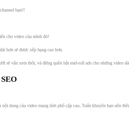
 channel bạn!!
riển cho video của mình đó!
 dài hơn sẽ được xếp hạng cao hơn.
ời sẽ vẫn xem thôi, và đừng quên bật mid-roll ads cho những video dài 
i SEO
Nếu nội dung của video mang tính phổ cập cao, Tuấn khuyên bạn nên th