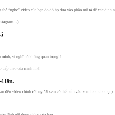
 thể “nghe” video của bạn do đó họ dựa vào phần mô tả để xác định n
Instagram…)
oá
 mình, vì nghĩ nó không quan trọng!!
o tiếp theo của mình nhé!
4 lần.
uan đến video chính (để người xem có thể bấm vào xem luôn cho tiện)
xác định nội dung video của bạn .