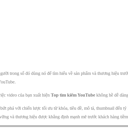
Home
Giới thiệu
Dịch vụ
Blog
Liên Hệ
gười trong số đó dùng nó để tìm hiểu về sản phẩm và thương hiệu trư
 YouTube.
việc video của bạn xuất hiện
Top tìm kiếm YouTube
không hề dễ dàng
 phá với chiến lược tối ưu từ khóa, tiêu đề, mô tả, thumbnail đến tỷ 
 vững và thương hiệu được khẳng định mạnh mẽ trước khách hàng tiềm