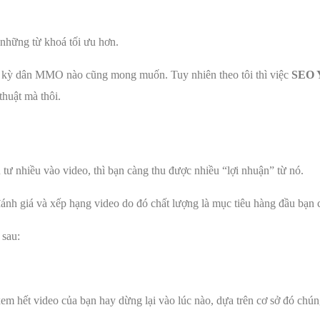
những từ khoá tối ưu hơn.
ất kỳ dân MMO nào cũng mong muốn. Tuy nhiên theo tôi thì việc
SEO 
thuật mà thôi.
ư nhiều vào video, thì bạn càng thu được nhiều “lợi nhuận” từ nó.
h giá và xếp hạng video do đó chất lượng là mục tiêu hàng đầu bạn c
 sau:
xem hết video của bạn hay dừng lại vào lúc nào, dựa trên cơ sở đó ch