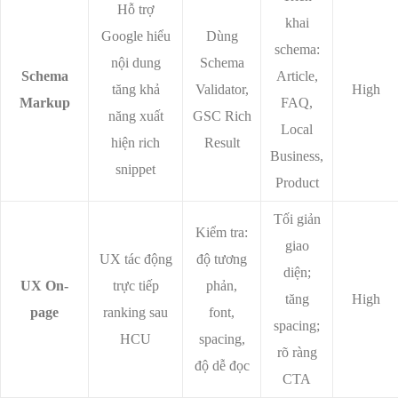
Hỗ trợ
khai
Google hiểu
Dùng
schema:
nội dung
Schema
Schema
Article,
tăng khả
Validator,
High
Markup
FAQ,
năng xuất
GSC Rich
Local
hiện rich
Result
Business,
snippet
Product
Tối giản
Kiểm tra:
giao
UX tác động
độ tương
diện;
UX On-
trực tiếp
phản,
tăng
High
page
ranking sau
font,
spacing;
HCU
spacing,
rõ ràng
độ dễ đọc
CTA