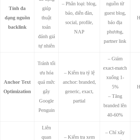
– Phân loại: blog,
nguồn từ
Tính đa
giúp
báo, diễn đàn,
guest blog,
dạng nguồn
thuật
H
social, profile,
báo địa
backlink
toán
NAP
phương,
đánh giá
partner link
tự nhiên
– Giảm
Tránh tối
exact-match
ưu hóa
– Kiểm tra tỷ lệ
xuống 1-
Anchor Text
quá mức
anchor: branded,
5%
H
Optimization
gây
generic, exact,
– Tăng
Google
partial
branded lên
Penguin
40-60%
Liên
– Chỉ xây
quan
– Kiểm tra xem