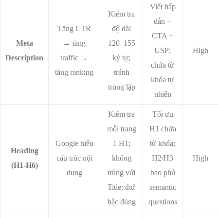
Viết hấp
Kiểm tra
dẫn +
Tăng CTR
độ dài
CTA +
Meta
→ tăng
120–155
USP;
High
Description
traffic →
ký tự;
chứa từ
tăng ranking
tránh
khóa tự
trùng lặp
nhiên
Kiểm tra
Tối ưu
mỗi trang
H1 chứa
Google hiểu
1 H1;
từ khóa;
Heading
cấu trúc nội
không
H2/H3
High
(H1-H6)
dung
trùng với
bao phủ
Title; thứ
semantic
bậc đúng
questions