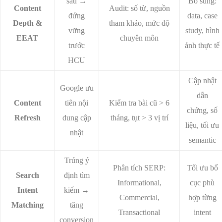
sâu →
Bổ sung:
Content
Audit: số từ, nguồn
đứng
data, case
Depth &
tham khảo, mức độ
vững
study, hình
EEAT
chuyên môn
trước
ảnh thực tế
HCU
Cập nhật
Google ưu
dẫn
Content
tiên nội
Kiểm tra bài cũ > 6
chứng, số
Refresh
dung cập
tháng, tụt > 3 vị trí
liệu, tối ưu
nhật
semantic
Trúng ý
Phân tích SERP:
Tối ưu bố
Search
định tìm
Informational,
cục phù
Intent
kiếm →
Commercial,
hợp từng
Matching
tăng
Transactional
intent
conversion