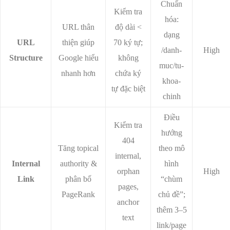
Chuẩn
Kiểm tra
hóa:
URL thân
độ dài <
dạng
URL
thiện giúp
70 ký tự;
/danh-
High
Structure
Google hiểu
không
muc/tu-
nhanh hơn
chứa ký
khoa-
tự đặc biệt
chinh
Điều
Kiểm tra
hướng
404
Tăng topical
theo mô
internal,
Internal
authority &
hình
orphan
High
Link
phân bố
“chùm
pages,
PageRank
chủ đề”;
anchor
thêm 3–5
text
link/page