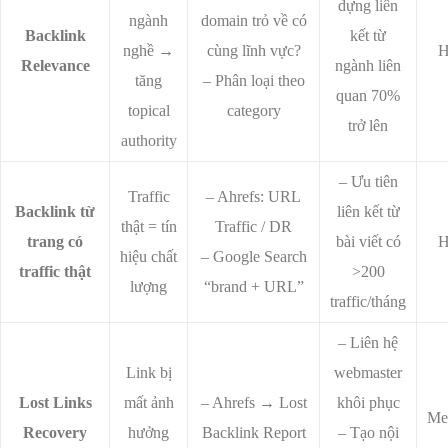
dựng liên
ngành
domain trỏ về có
Backlink
kết từ
nghề →
cùng lĩnh vực?
H
Relevance
ngành liên
tăng
– Phân loại theo
quan 70%
topical
category
trở lên
authority
– Ưu tiên
Traffic
– Ahrefs: URL
Backlink từ
liên kết từ
thật = tín
Traffic / DR
trang có
bài viết có
H
hiệu chất
– Google Search
traffic thật
>200
lượng
“brand + URL”
traffic/tháng
– Liên hệ
Link bị
webmaster
Lost Links
mất ảnh
– Ahrefs → Lost
khôi phục
Me
Recovery
hưởng
Backlink Report
– Tạo nội