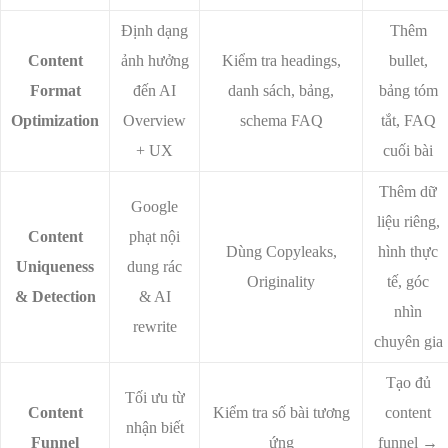
Định dạng
Thêm
Content
ảnh hưởng
Kiểm tra headings,
bullet,
Format
đến AI
danh sách, bảng,
bảng tóm
Optimization
Overview
schema FAQ
tắt, FAQ
+ UX
cuối bài
Thêm dữ
Google
liệu riêng,
Content
phạt nội
Dùng Copyleaks,
hình thực
Uniqueness
dung rác
Originality
tế, góc
& Detection
& AI
nhìn
rewrite
chuyên gia
Tạo đủ
Tối ưu từ
Content
Kiểm tra số bài tương
content
nhận biết
Funnel
ứng
funnel →