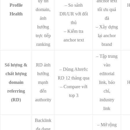
uy tín
anchor text
Profile
– So sánh
H
domain,
tối ưu quá
Health
DR/UR với đối
ảnh
đà
thủ
hưởng
– Xây dựng
– Kiểm tra
trực tiếp
lại anchor
anchor text
ranking
brand
– Tập trung
Số lượng &
RD ảnh
vào
– Dùng Ahrefs:
chất lượng
hưởng
editorial
RD 12 tháng qua
domain
mạnh
link, báo
H
– Compare với
referring
đến
chí,
top 3
(RD)
authority
industry
link
Backlink
– Mở rộng
đa dạng