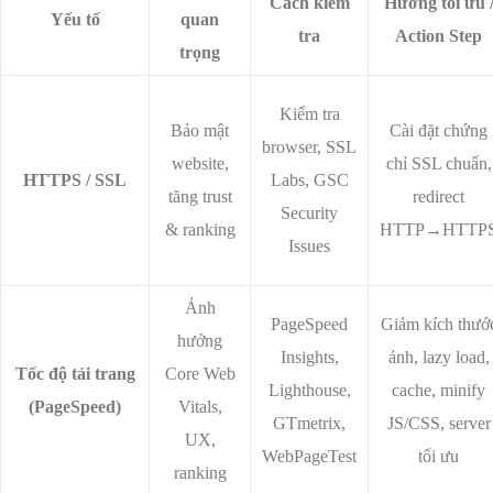
Cách kiểm
Hướng tối ưu 
Yếu tố
quan
tra
Action Step
trọng
Kiểm tra
Bảo mật
Cài đặt chứng
browser, SSL
website,
chỉ SSL chuẩn,
HTTPS / SSL
Labs, GSC
tăng trust
redirect
Security
& ranking
HTTP→HTTP
Issues
Ảnh
PageSpeed
Giảm kích thướ
hưởng
Insights,
ảnh, lazy load,
Tốc độ tải trang
Core Web
Lighthouse,
cache, minify
(PageSpeed)
Vitals,
GTmetrix,
JS/CSS, server
UX,
WebPageTest
tối ưu
ranking