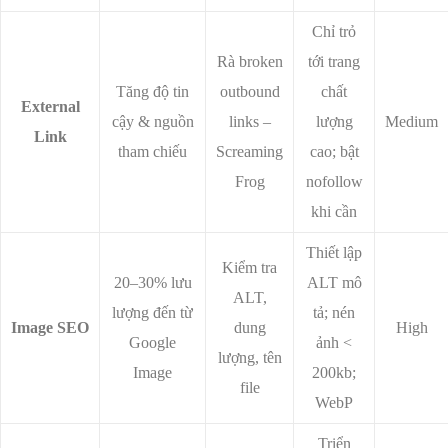
Chỉ trỏ
Rà broken
tới trang
Tăng độ tin
outbound
chất
External
cậy & nguồn
links –
lượng
Medium
Link
tham chiếu
Screaming
cao; bật
Frog
nofollow
khi cần
Thiết lập
Kiểm tra
20–30% lưu
ALT mô
ALT,
lượng đến từ
tả; nén
Image SEO
dung
High
Google
ảnh <
lượng, tên
Image
200kb;
file
WebP
Triển