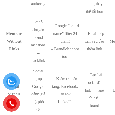
authority
dung thay
thế tốt hơn
Cơ hội
– Google “brand
chuyển
Mentions
name” filter 24
– Email tiếp
brand
Without
tháng
cận yêu cầu
Me
mentions
Links
– BrandMentions
thêm link
→
tool
backlink
Social
– Tạo bài
giúp
– Kiểm tra nền
social dẫn
Social
Google
tảng: Facebook,
link → tăng
Signals
đánh giá
TikTok,
tín hiệu
độ phổ
LinkedIn
brand
biến