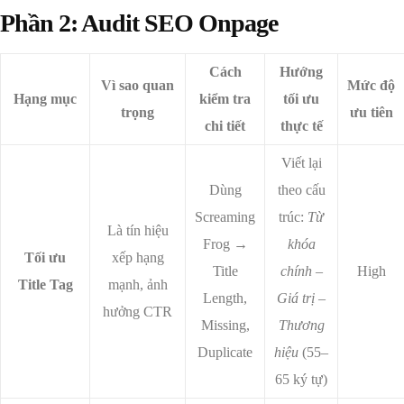
Phần 2: Audit SEO Onpage
Cách
Hướng
Vì sao quan
Mức độ
Hạng mục
kiểm tra
tối ưu
trọng
ưu tiên
chi tiết
thực tế
Viết lại
Dùng
theo cấu
Screaming
trúc:
Từ
Là tín hiệu
Frog →
khóa
Tối ưu
xếp hạng
Title
chính –
High
Title Tag
mạnh, ảnh
Length,
Giá trị –
hưởng CTR
Missing,
Thương
Duplicate
hiệu
(55–
65 ký tự)