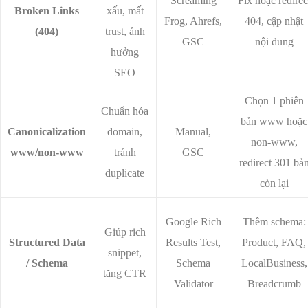
Screaming
Fix hoặc redirec
Broken Links
xấu, mất
Frog, Ahrefs,
404, cập nhật
(404)
trust, ảnh
GSC
nội dung
hưởng
SEO
Chọn 1 phiên
Chuẩn hóa
bản www hoặc
Canonicalization
domain,
Manual,
non-www,
www/non-www
tránh
GSC
redirect 301 bả
duplicate
còn lại
Google Rich
Thêm schema:
Giúp rich
Structured Data
Results Test,
Product, FAQ,
snippet,
/ Schema
Schema
LocalBusiness,
tăng CTR
Validator
Breadcrumb