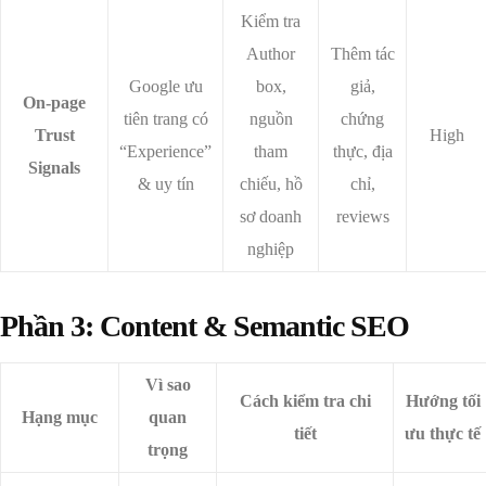
Kiểm tra
Author
Thêm tác
Google ưu
box,
giả,
On-page
tiên trang có
nguồn
chứng
Trust
High
“Experience”
tham
thực, địa
Signals
& uy tín
chiếu, hồ
chỉ,
sơ doanh
reviews
nghiệp
Phần 3: Content & Semantic SEO
Vì sao
Cách kiểm tra chi
Hướng tối
Hạng mục
quan
tiết
ưu thực tế
trọng