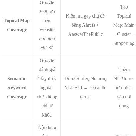
Google
Tạo
2026 ưu
Kiểm tra gap chủ đề
Topical
Topical Map
tiên
bằng Ahrefs +
Map: Main
Coverage
website
AnswerThePublic
– Cluster –
bao phủ
Supporting
chủ đề
Google
đánh giá
Thêm
Semantic
“đầy đủ ý
Dùng Surfer, Neuron,
NLP terms
Keyword
nghĩa”
NLP API → semantic
tự nhiên
Coverage
chứ không
terms
vào nội
chỉ từ
dung
khóa
Nội dung