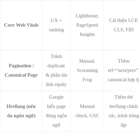
Lighthouse,
UX +
Cải thiện LCP,
Core Web Vitals
PageSpeed
ranking
CLS, FID
Insights
Tránh
Manual,
Thêm
Pagination /
duplicate
Screaming
rel=“next/prev”
Canonical Page
& phân tán
Frog
canonical hợp l
link equity
Google
Thêm thẻ
Hreflang (nếu
hiểu page
Manual
hreflang chính
đa ngôn ngữ)
đúng ngôn
check, GSC
xác, tránh trùng
ngữ
lặp