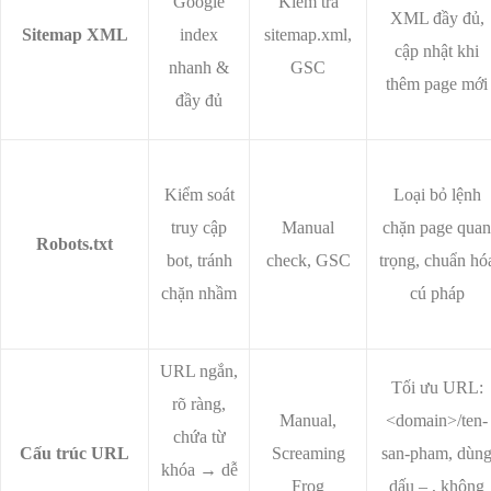
Google
Kiểm tra
XML đầy đủ,
Sitemap XML
index
sitemap.xml,
cập nhật khi
nhanh &
GSC
thêm page mới
đầy đủ
Kiểm soát
Loại bỏ lệnh
truy cập
Manual
chặn page quan
Robots.txt
bot, tránh
check, GSC
trọng, chuẩn hó
chặn nhầm
cú pháp
URL ngắn,
Tối ưu URL:
rõ ràng,
Manual,
<domain>/ten-
chứa từ
Cấu trúc URL
Screaming
san-pham, dùn
khóa → dễ
Frog
dấu – , không