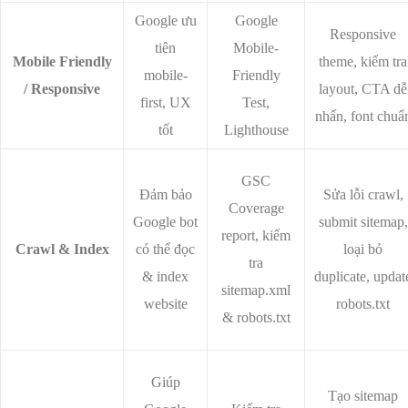
Google ưu
Google
Responsive
tiên
Mobile-
Mobile Friendly
theme, kiểm tra
mobile-
Friendly
/ Responsive
layout, CTA dễ
first, UX
Test,
nhấn, font chuẩ
tốt
Lighthouse
GSC
Đảm bảo
Sửa lỗi crawl,
Coverage
Google bot
submit sitemap,
report, kiểm
Crawl & Index
có thể đọc
loại bỏ
tra
& index
duplicate, updat
sitemap.xml
website
robots.txt
& robots.txt
Giúp
Tạo sitemap