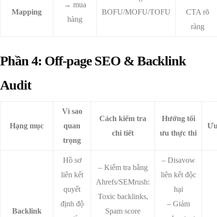
→ mua
Mapping
BOFU/MOFU/TOFU
CTA rõ
hàng
ràng
Phần 4: Off-page SEO & Backlink
Audit
Vì sao
Cách kiểm tra
Hướng tối
Hạng mục
quan
Ưu
chi tiết
ưu thực thi
trọng
Hồ sơ
– Disavow
– Kiểm tra bằng
liên kết
liên kết độc
Ahrefs/SEMrush:
quyết
hại
Toxic backlinks,
định độ
– Giảm
Backlink
Spam score