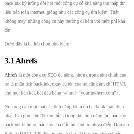
backlink kỹ lưỡng đòi hỏi một công cụ có khả năng thu thập dữ
liệu trên toàn internet, giống như các công cụ tìm kiếm. Thật
không may, những công cụ này thường đi kèm với mức phí khá
tốn.
Dưới đây là ba lựa chọn phổ biến:
3.1 Ahrefs
Ahrefs
là một công cụ SEO đa năng, nhưng trọng tâm chính của
nó là phân tích backlink, ngay cả tên của nó cũng ám chỉ HTML
cho một liên kết, bắt đầu bằng <a href=“yourlinkhere.com”>.
Nó cung cấp một loạt các tính năng kiểm tra backlink toàn diện
nhất, bao gồm chế độ xem hồ sơ tổng thể, tính năng lọc, báo cáo
backlink bị hỏng, báo cáo của đối thủ cạnh tranh và điểm Domain
Rating (DR) 1–100 độc quyền của họ, đã trở thành tiêu chuẩn