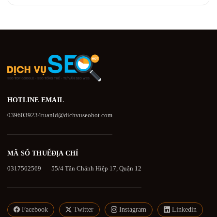
HOTLINE
EMAIL
0396039234
tuanld@dichvuseohot.com
MÃ SỐ THUẾ
ĐỊA CHỈ
0317562569
55/4 Tân Chánh Hiệp 17, Quận 12
Facebook
Twitter
Instagram
Linkedin