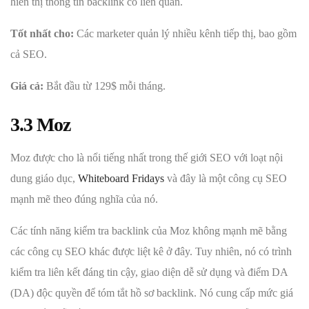
hiển thị thông tin backlink có liên quan.
Tốt nhất cho:
Các marketer quản lý nhiều kênh tiếp thị, bao gồm
cả SEO.
Giá cả:
Bắt đầu từ 129$ mỗi tháng.
3.3 Moz
Moz được cho là nổi tiếng nhất trong thế giới SEO với loạt nội
dung giáo dục,
Whiteboard Fridays
và đây là một công cụ SEO
mạnh mẽ theo đúng nghĩa của nó.
Các tính năng kiểm tra backlink của Moz không mạnh mẽ bằng
các công cụ SEO khác được liệt kê ở đây. Tuy nhiên, nó có trình
kiểm tra liên kết đáng tin cậy, giao diện dễ sử dụng và điểm DA
(DA) độc quyền để tóm tắt hồ sơ backlink. Nó cung cấp mức giá